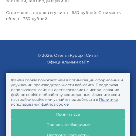
завтраки, так обеды и ужины.
Стоимость завтрака и ужина - 650 рублей. Стоимость
обеда - 750 рублей.
© 2026. Отель «Курорт Сити»
Официальный сайт.
Правовая информация
Файлы cookie помогают нам в оптимизации оформления и
Политика обработки персональных данных
улучшении производительности веб-сайта. Продолжая
Политика использования файлов cookie
использовать сайт, вы даете согласие на использование
Свидетельство о классификации объекта
файлов cookie и обработку своих данных. Измените свои
настройки cookie или узнайте подробности в
Политике
использования файлов cookie.
Travelline
Принять все
Принять необходимые
Настроить параметры