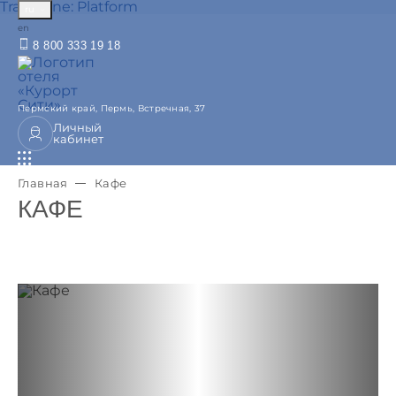
TravelLine: Platform
ru
English
en
8 800 333 19 18
Пермский край,
Пермь,
Встречная, 37
Личный
кабинет
Главная
Кафе
КАФЕ
Предыдущий слайд
Следующий слайд