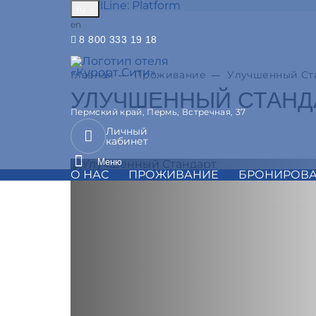
TravelLine: Platform
ru
English
en
8 800 333 19 18
Главная
Проживание
Улучшенный Ст
УЛУЧШЕННЫЙ СТАНД
Пермский край,
Пермь,
Встречная, 37
Личный
Предыдущий слайд
кабинет
Следующий слайд
Меню
О НАС
ПРОЖИВАНИЕ
БРОНИРОВ